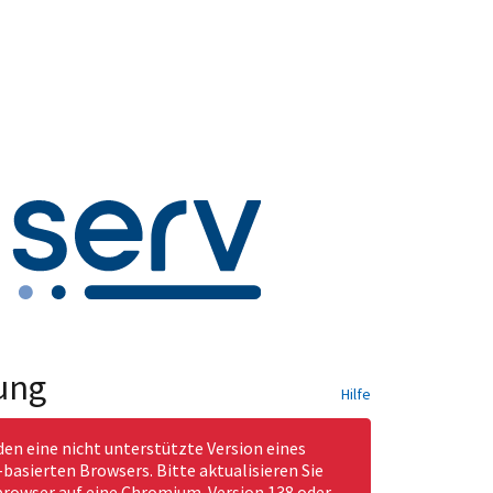
ung
Hilfe
den eine nicht unterstützte Version eines
asierten Browsers. Bitte aktualisieren Sie
rowser auf eine Chromium-Version 138 oder