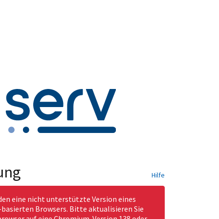
ung
Hilfe
den eine nicht unterstützte Version eines
asierten Browsers. Bitte aktualisieren Sie
rowser auf eine Chromium-Version 138 oder